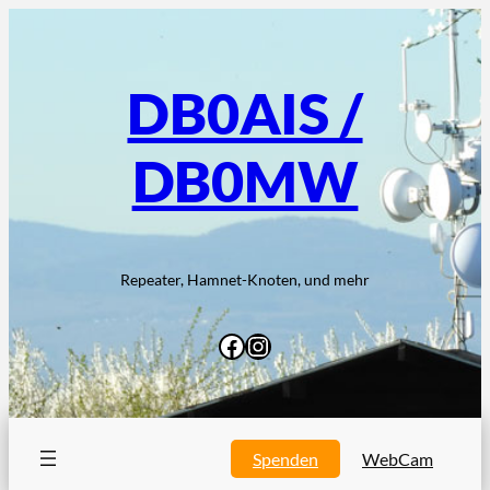
Zum
Inhalt
springen
DB0AIS /
DB0MW
Repeater, Hamnet-Knoten, und mehr
Facebook
Instagram
Spenden
WebCam