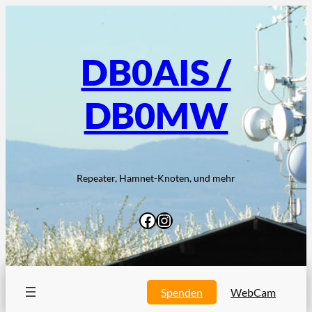
Zum
Inhalt
springen
DB0AIS /
DB0MW
Repeater, Hamnet-Knoten, und mehr
Facebook
Instagram
Spenden
WebCam