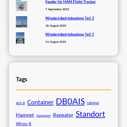
Feeder für HAM Flight Tracker
7. September 2025
Wiederinbetriebnahme Teil 2
18. August 2025
Wiederinbetriebnahme Teil 1
14. August 2025
Tags
DB0AIS
Container
ADS-B
DB0MW
Standort
Hamnet
Repeater
Hampager
Wires-X