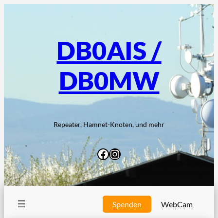
Zum
Inhalt
springen
DB0AIS /
DB0MW
Repeater, Hamnet-Knoten, und mehr
Facebook
Instagram
Spenden
WebCam