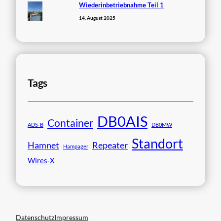
Wiederinbetriebnahme Teil 1
14. August 2025
Tags
DB0AIS
Container
ADS-B
DB0MW
Standort
Hamnet
Repeater
Hampager
Wires-X
Datenschutz
Impressum