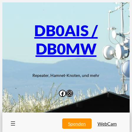
Zum
Inhalt
springen
DB0AIS /
DB0MW
Repeater, Hamnet-Knoten, und mehr
Facebook
Instagram
Spenden
WebCam